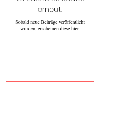
erneut.
Sobald neue Beiträge veröffentlicht
wurden, erscheinen diese hier.
Ich versende
Newsletter
Jetzt abonnieren
Impressum
Datenschutz
AGB
© 2023 Elisabeth Petter. Erstellt mit
Wix.com.